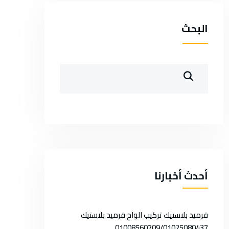
البحث
أحدث أخبارنا
قرميد بلاستيك تركيب الواح قرميد بلاستيك
01008560709/01025080437