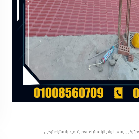
سعر الواح البلاستيك pvc
قرميد بلاستيك تركي
,
,