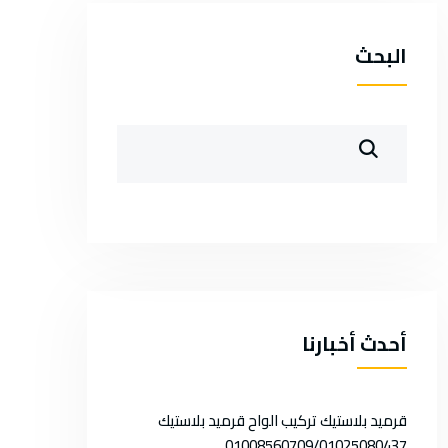
البحث
أحدث أخبارنا
قرميد بلاستيك تركيب الواح قرميد بلاستيك
01008560709/01025080437