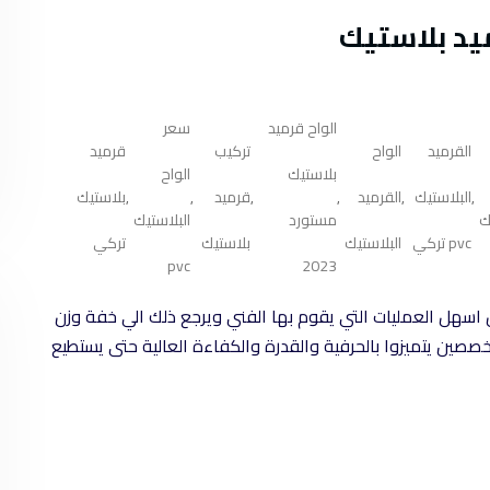
يد بلاستيك
الواح قرميد
سعر
القرميد
الواح
تركيب
قرميد
بلاستيك
الواح
البلاستيك
القرميد
قرميد
بلاستيك
,
,
,
,
,
,
ك
مستورد
البلاستيك
pvc تركي
البلاستيك
بلاستيك
تركي
pvc
2023
من اسهل العمليات التي يقوم بها الفني ويرجع ذلك الي خفة وزن
 متخصصين يتميزوا بالحرفية والقدرة والكفاءة العالية حتى يستطيع