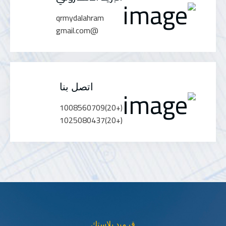
qrmydalahram
@gmail.com
اتصل بنا
(+20)1008560709
(+20)1025080437
قرميد بلاستك